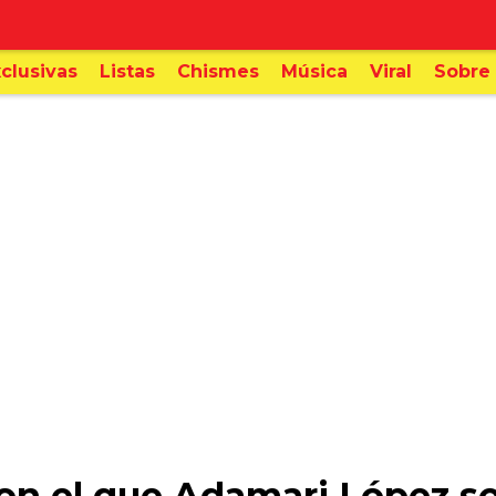
clusivas
Listas
Chismes
Música
Viral
Sobre 
con el que Adamari López s