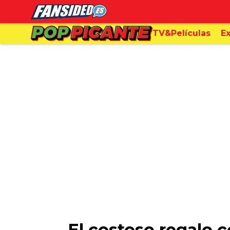
TV&Películas
Ex
El costoso regalo 