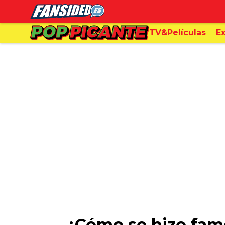
TV&Películas
Ex
¿Cómo se hizo fam