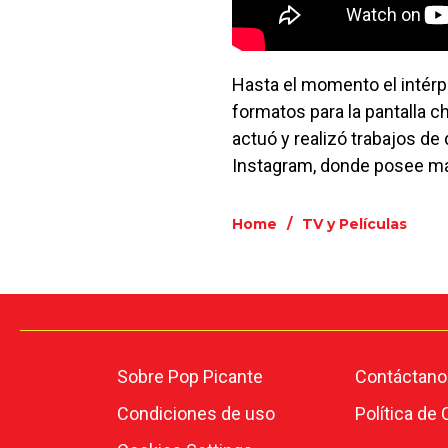
Hasta el momento el intérp
formatos para la pantalla ch
actuó y realizó trabajos de
Instagram, donde posee má
Home
/
TV y Películas
Sobre Pop Picante
Contáctano
Condiciones de uso
Política de