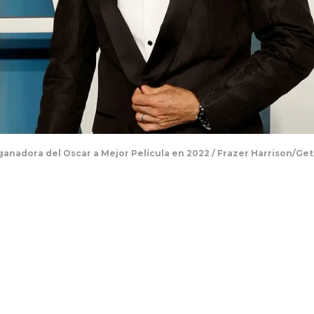
anadora del Oscar a Mejor Película en 2022 / Frazer Harrison/Ge