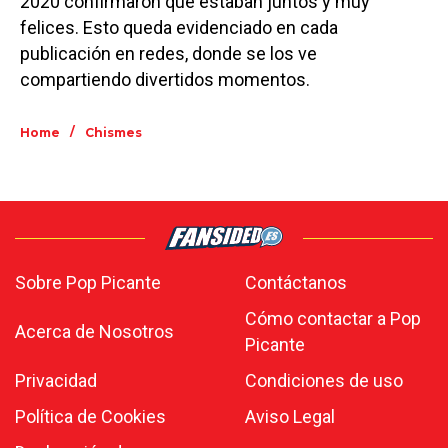
2020 confirmaron que estaban juntos y muy
felices. Esto queda evidenciado en cada
publicación en redes, donde se los ve
compartiendo divertidos momentos.
/
Home
Chismes
Sobre Pop Picante
Contáctanos
Cómo contactar a Pop
Acerca de Nosotros
Picante
Privacidad
Condiciones de uso
Política de Cookies
Aviso Legal