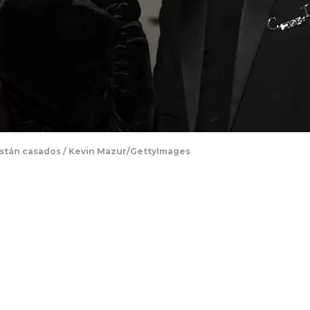
 están casados / Kevin Mazur/GettyImages