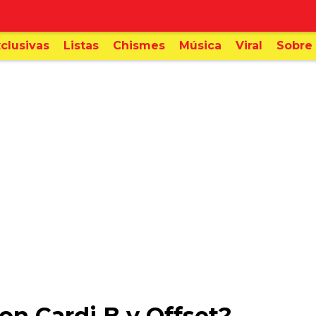
clusivas
Listas
Chismes
Música
Viral
Sobre 
n Cardi B y Offset?