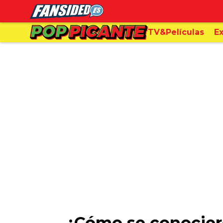
TV&Películas
Ex
¿Cómo se conociero