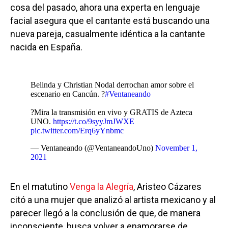
cosa del pasado, ahora una experta en lenguaje
facial asegura que el cantante está buscando una
nueva pareja, casualmente idéntica a la cantante
nacida en España.
Belinda y Christian Nodal derrochan amor sobre el
escenario en Cancún. ?
#Ventaneando
?Mira la transmisión en vivo y GRATIS de Azteca
UNO.
https://t.co/9syyJmJWXE
pic.twitter.com/Erq6yYnbmc
— Ventaneando (@VentaneandoUno)
November 1,
2021
En el matutino
Venga la Alegría
, Aristeo Cázares
citó a una mujer que analizó al artista mexicano y al
parecer llegó a la conclusión de que, de manera
inconsciente, busca volver a enamorarse de