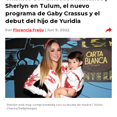
Sherlyn en Tulum, el nuevo
programa de Gaby Crassus y el
debut del hijo de Yuridia
Por
Florencia Freijo
| Jun 9, 2022
Sherlyn está muy comprometida con su faceta de madre / Victor
Chavez/GettyImages