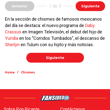
1 de 5
Anterior
Siguiente
En la sección de chismes de famosos mexicanos
del día se destaca: el nuevo programa de
Gaby
Crassus
en Imagen Televisión, el debut del hijo de
Yuridia
en los "Corridos Tumbados", el descanso de
Sherlyn
en Tulum con su hijito y más noticias.
Siguiente
/
Home
Chismes
Sobre Pop Picante
Contáctanos