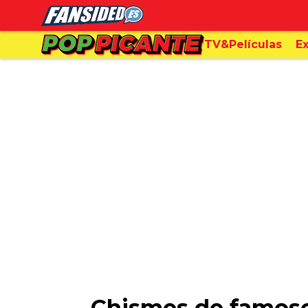
TV&Películas
Ex
Chismes de famoso