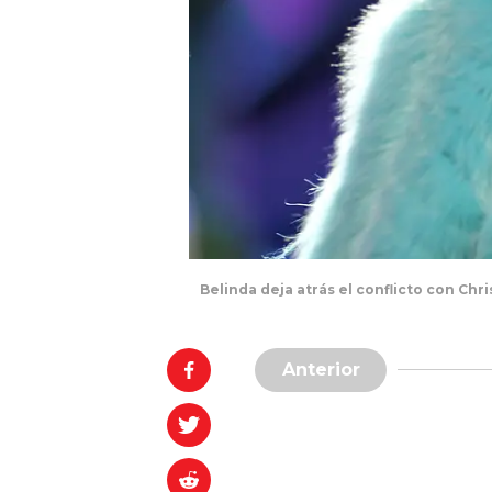
Belinda deja atrás el conflicto con Chr
Anterior