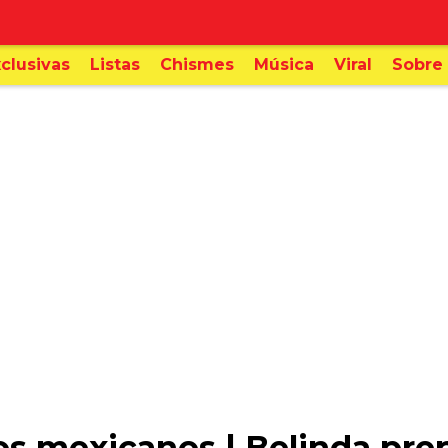
clusivas
Listas
Chismes
Música
Viral
Sobre 
s mexicanos | Belinda pre