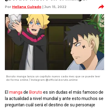
Por
Heliana Guirado
| Jun 15, 2022
Boruto manga lanza un capítulo nuevo cada mes que se puede leer
de forma online / Instagram @official.boruto.anime
El
manga
de
Boruto
es sin dudas el más famoso de
la actualidad a nivel mundial y ante esto muchos se
preguntan cuál será el destino de su personaje