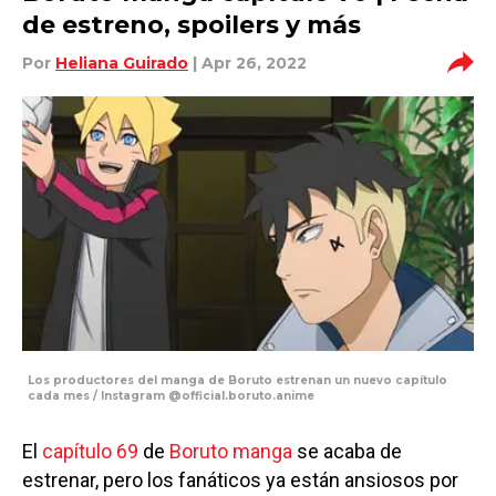
de estreno, spoilers y más
Por
Heliana Guirado
| Apr 26, 2022
Los productores del manga de Boruto estrenan un nuevo capítulo
cada mes / Instagram @official.boruto.anime
El
capítulo 69
de
Boruto manga
se acaba de
estrenar, pero los fanáticos ya están ansiosos por