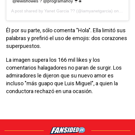
@lewishowes ? @programahoy ☔️☀️
A post shared by
Yanet Garcia ??
(@iamyanetgarcia) on
May 8,
Él por su parte, sólo comenta "Hola". Ella limitó sus
palabras y prefirió el uso de emojis: dos corazones
superpuestos.
La imagen supera los 166 mil likes y los
comentarios halagadores no paran de surgir. Los
admiradores le dijeron que su nuevo amor es
incluso "más guapo que Luis Miguel", a quien la
conductora rechazó en una ocasión.