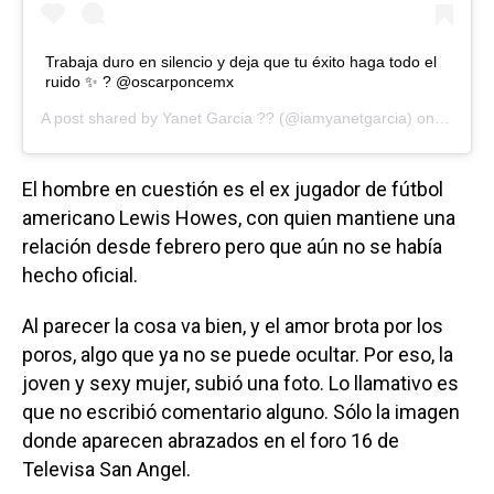
Trabaja duro en silencio y deja que tu éxito haga todo el
ruido ✨ ? @oscarponcemx
A post shared by
Yanet Garcia ??
(@iamyanetgarcia) on
May 8,
El hombre en cuestión es el ex jugador de fútbol
americano Lewis Howes, con quien mantiene una
relación desde febrero pero que aún no se había
hecho oficial.
Al parecer la cosa va bien, y el amor brota por los
poros, algo que ya no se puede ocultar. Por eso, la
joven y sexy mujer, subió una foto. Lo llamativo es
que no escribió comentario alguno. Sólo la imagen
donde aparecen abrazados en el foro 16 de
Televisa San Angel.