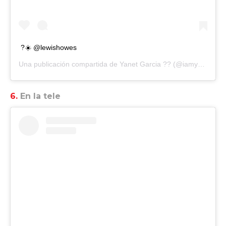
?☀️ @lewishowes
Una publicación compartida de
Yanet Garcia ??
(@iamyanetgarcia) el
6.
En la tele