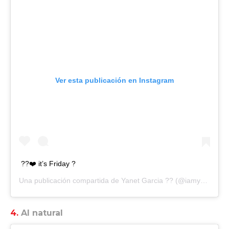
Ver esta publicación en Instagram
??❤️ it’s Friday ?
Una publicación compartida de
Yanet Garcia ??
(@iamyanetgarcia) el
4.
Al natural