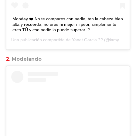
Monday ❤️ No te compares con nadie, ten la cabeza bien
alta y recuerda; no eres ni mejor ni peor, simplemente
eres TÚ y eso nadie lo puede superar. ?
Una publicación compartida de
Yanet Garcia ??
(@iamyanetgarcia) el
2.
Modelando