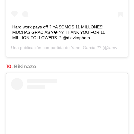
Hard work pays off ? YA SOMOS 11 MILLONES!
MUCHAS GRACIAS ?❤️ ?? THANK YOU FOR 11
MILLION FOLLOWERS. ? @dievkophoto
Una publicación compartida de
Yanet Garcia ??
(@iamyanetgarcia) el
10.
Bikinazo