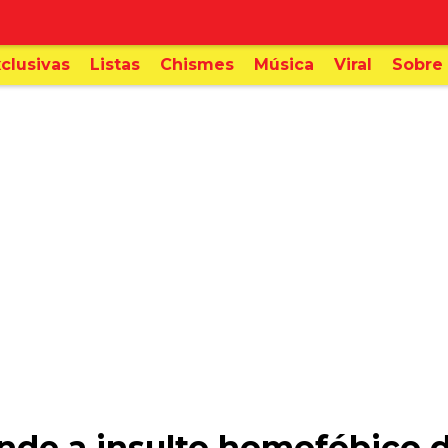
clusivas
Listas
Chismes
Música
Viral
Sobre 
onde a insulto homofóbico