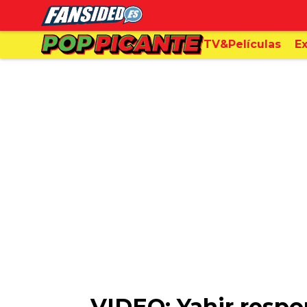
TV&Películas
Ex
VIDEO: Yahir resp