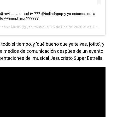
 @revistasaleelsol.tv ??? @belindapop y yo estamos en la
o de @hnmpl_mx ??????
r
Yahir Music
(@yahirmusic) el
15 de Ene de 2020 a las 11:59 PST
 todo el tiempo, y 'qué bueno que ya te vas, jotito', y
ir a medios de comunicación despúes de un evento
sentaciones del musical Jesucristo Súper Estrella.