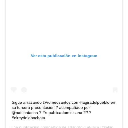
Ver esta publicación en Instagram
Sigue arrasando @romeosantos con #lagiradelpueblo en
su tercera presentación ? acompañado por
@nattinatasha ? #republicadominicana ?? ?
#elreydelabachata
Una publicación compartida de
ElGordoyLaFlaca
(@elgordoylaflaca) el