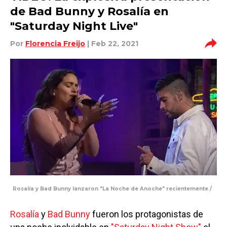
de Bad Bunny y Rosalía en
"Saturday Night Live"
Por
Florencia Freijo
| Feb 22, 2021
Rosalía y Bad Bunny lanzaron "La Noche de Anoche" recientemente /
Rosalía
y
Bad Bunny
fueron los protagonistas de