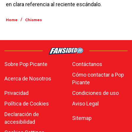
en clara referencia al reciente escándalo.
/
Home
Chismes
Sobre Pop Picante
Contáctanos
Cómo contactar a Pop
Acerca de Nosotros
Picante
Privacidad
Condiciones de uso
Política de Cookies
Aviso Legal
Declaración de
Sitemap
accesibilidad