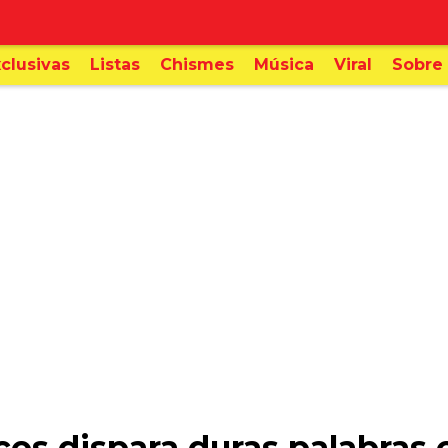
clusivas
Listas
Chismes
Música
Viral
Sobre 
os dispara duras palabras 