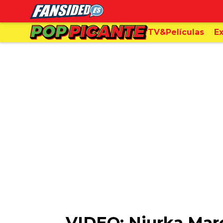
TV&Películas
Ex
VIDEO: Niurka Marc