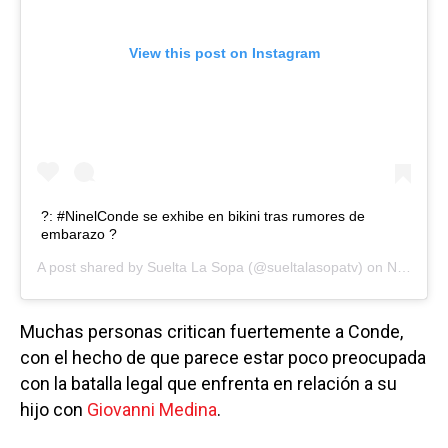
View this post on Instagram
?: #NinelConde se exhibe en bikini tras rumores de
embarazo ?
A post shared by
Suelta La Sopa
(@sueltalasopatv) on
Nov 2, 2020 at 4:54pm PST
Muchas personas critican fuertemente a Conde,
con el hecho de que parece estar poco preocupada
con la batalla legal que enfrenta en relación a su
hijo con
Giovanni Medina
.