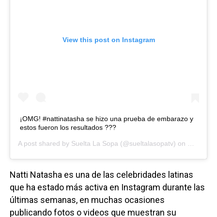
View this post on Instagram
¡OMG! #nattinatasha se hizo una prueba de embarazo y
estos fueron los resultados ???
A post shared by
Suelta La Sopa
(@sueltalasopatv) on
May 11, 
Natti Natasha es una de las celebridades latinas
que ha estado más activa en Instagram durante las
últimas semanas, en muchas ocasiones
publicando fotos o videos que muestran su