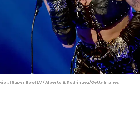
vio al Super Bowl LV / Alberto E. Rodriguez/Getty Images