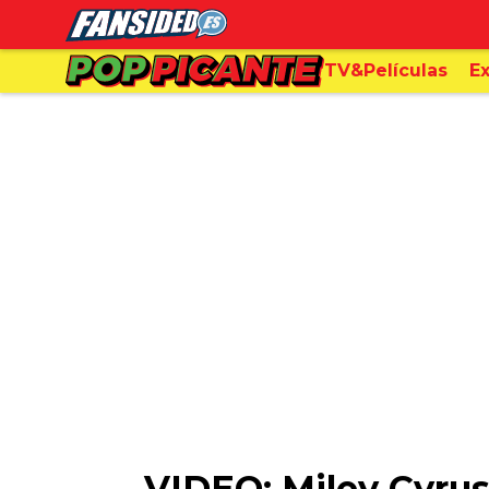
TV&Películas
Ex
VIDEO: Miley Cyrus