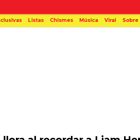
clusivas
Listas
Chismes
Música
Viral
Sobre 
 llora al recordar a Liam 