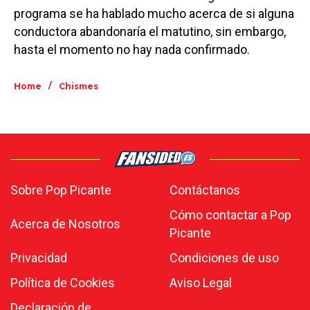
programa se ha hablado mucho acerca de si alguna
conductora abandonaría el matutino, sin embargo,
hasta el momento no hay nada confirmado.
/
Home
Chismes
Sobre Pop Picante
Contáctanos
Cómo contactar a Pop
Acerca de Nosotros
Picante
Privacidad
Condiciones de uso
Política de Cookies
Aviso Legal
Declaración de