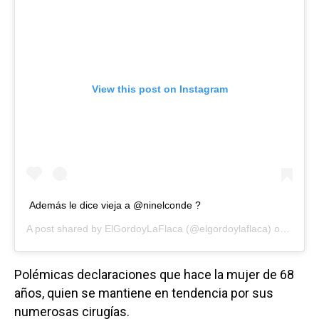
View this post on Instagram
Además le dice vieja a @ninelconde ?
A post shared by
ElGordoyLaFlaca
(@elgordoylaflaca) on
Jun 4,
Polémicas declaraciones que hace la mujer de 68
años, quien se mantiene en tendencia por sus
numerosas cirugías.