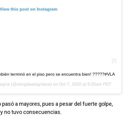
View this post on Instagram
mbién terminó en el piso pero se encuentra bien! ?????#VLA
egría
(@vengalaalegriatva) on
Oct 7, 2020 at 9:05am PDT
o pasó a mayores, pues a pesar del fuerte golpe,
 y no tuvo consecuencias.