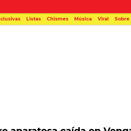
clusivas
Listas
Chismes
Música
Viral
Sobre 
re aparatosa caída en Venga