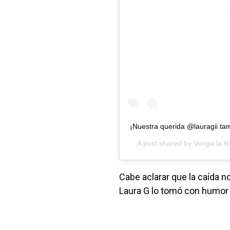
¡Nuestra querida @lauragii ta
A post shared by
Venga la Al
Cabe aclarar que la caída n
Laura G lo tomó con humor