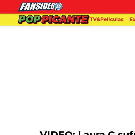
TV&Películas
Ex
VIDEO: Laura G suf