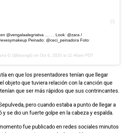
en @vengalaalegriatva .... . . Look: @zara /
@exesymakeup Peinado: @ceci_peinadora Foto:
ura G
(@lauragii) on
Oct 6, 2020 at 11:46am PDT
tía en que los presentadores tenían que llegar
el objeto que tuviera relación con la canción que
 tenían que ser más rápidos que sus contrincantes.
Sepulveda, pero cuando estaba a punto de llegar a
ó y se dio un fuerte golpe en la cabeza y espalda.
 momento fue publicado en redes sociales minutos