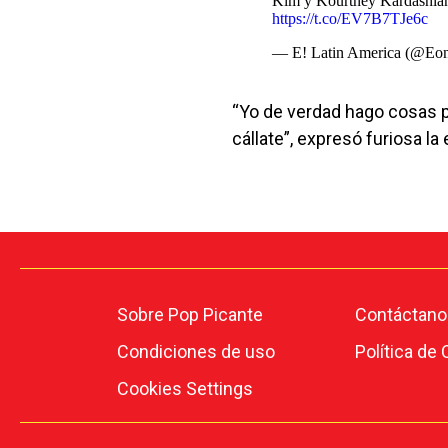
Kim y Kourtney Kardashian 
https://t.co/EV7B7TJe6c
— E! Latin America (@Eon
“Yo de verdad hago cosas po
cállate”, expresó furiosa l
Sobre Pop Picante
Contáctano
Condiciones de uso
Política de
Cookies Settings