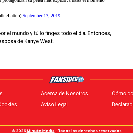
protagonizan su pelea más explosiva hasta el momento
lineLatino)
September 13, 2019
r el mundo y tú lo finges todo el día. Entonces,
a esposa de Kanye West.
s
Acerca de Nosotros
Cómo con
 Cookies
Aviso Legal
Declarac
© 2026
Minute Media
- Todos los derechos reservados