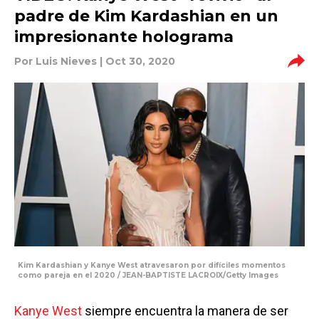
padre de Kim Kardashian en un
impresionante holograma
Por
Luis Nieves
| Oct 30, 2020
Kim Kardashian y Kanye West atravesaron por difíciles momentos
como pareja en el 2020 / JEAN-BAPTISTE LACROIX/Getty Images
Kanye West
siempre encuentra la manera de ser