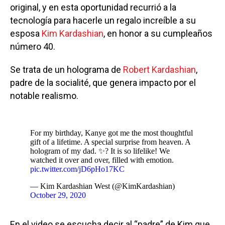
original, y en esta oportunidad recurrió a la
tecnología para hacerle un regalo increíble a su
esposa
Kim Kardashian
, en honor a su cumpleaños
número 40.
Se trata de un holograma de
Robert Kardashian
,
padre de la socialité, que genera impacto por el
notable realismo.
For my birthday, Kanye got me the most thoughtful
gift of a lifetime. A special surprise from heaven. A
hologram of my dad. ✨? It is so lifelike! We
watched it over and over, filled with emotion.
pic.twitter.com/jD6pHo17KC
— Kim Kardashian West (@KimKardashian)
October 29, 2020
En el video se escucha decir al “padre” de Kim que