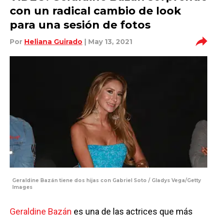
con un radical cambio de look
para una sesión de fotos
Por
Heliana Guirado
| May 13, 2021
Geraldine Bazán tiene dos hijas con Gabriel Soto / Gladys Vega/Getty
Images
Geraldine Bazán
es una de las actrices que más