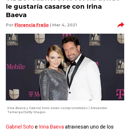
le gustaría casarse con Irina
Baeva
Por
Florencia Freijo
| Mar 4, 2021
Irina Baeva y Gabriel Soto están comprometidos / Alexander
Tamargo/Getty Images
Gabriel Soto
e
Irina Baeva
atraviesan uno de los