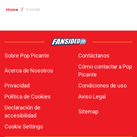
/
Gossip
Home
Sobre Pop Picante
Contáctanos
Cómo contactar a Pop
Acerca de Nosotros
Picante
Privacidad
Condiciones de uso
Política de Cookies
Aviso Legal
Declaración de
Sitemap
accesibilidad
Cookie Settings