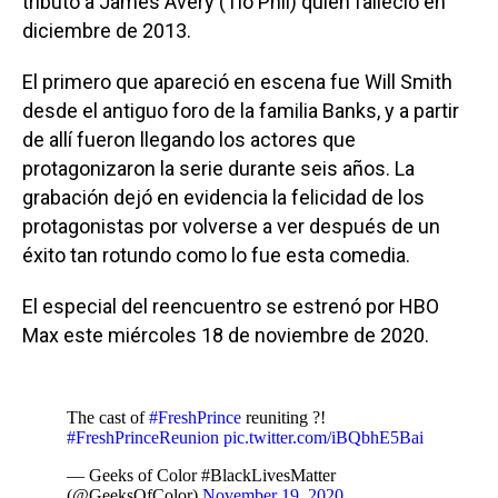
tributo a James Avery (Tío Phil) quien falleció en
diciembre de 2013.
El primero que apareció en escena fue Will Smith
desde el antiguo foro de la familia Banks, y a partir
de allí fueron llegando los actores que
protagonizaron la serie durante seis años. La
grabación dejó en evidencia la felicidad de los
protagonistas por volverse a ver después de un
éxito tan rotundo como lo fue esta comedia.
El especial del reencuentro se estrenó por HBO
Max este miércoles 18 de noviembre de 2020.
The cast of
#FreshPrince
reuniting ?!
#FreshPrinceReunion
pic.twitter.com/iBQbhE5Bai
— Geeks of Color #BlackLivesMatter
(@GeeksOfColor)
November 19, 2020