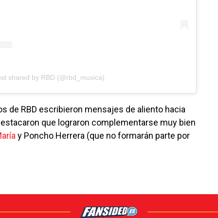
ost shared by RBD (@rbd_musica)
cos de RBD escribieron mensajes de aliento hacia
 destacaron que lograron complementarse muy bien
aría
y Poncho Herrera (que no formarán parte por