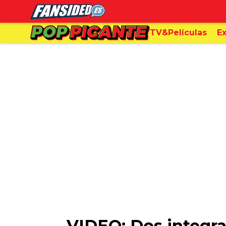
TV&Películas
Ex
VIDEO: Dos integr