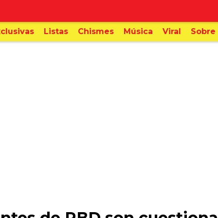
clusivas
Listas
Chismes
Música
Viral
Sobre 
antes de RBD son cuestiona