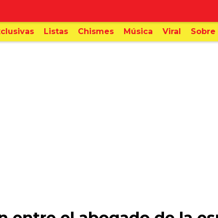
clusivas
Listas
Chismes
Música
Viral
Sobre 
n entre el abogado de la e