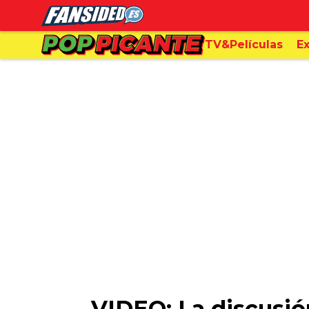
TV&Películas
Ex
VIDEO: La discusió