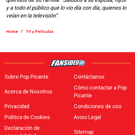
y a todo el público que lo vio día con día, quienes lo
veían en la televisión”
.
/
Home
TV y Películas
Sobre Pop Picante
Contáctanos
Cómo contactar a Pop
Acerca de Nosotros
Picante
Privacidad
Condiciones de uso
Política de Cookies
Aviso Legal
Declaración de
Sitemap