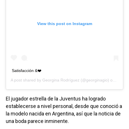
View this post on Instagram
Satisfacción &❤️
A post shared by
Georgina Rodríguez
(@georginagio) on
Aug 24
El jugador estrella de la Juventus ha logrado
establecerse a nivel personal, desde que conoció a
la modelo nacida en Argentina, así que la noticia de
una boda parece inminente.