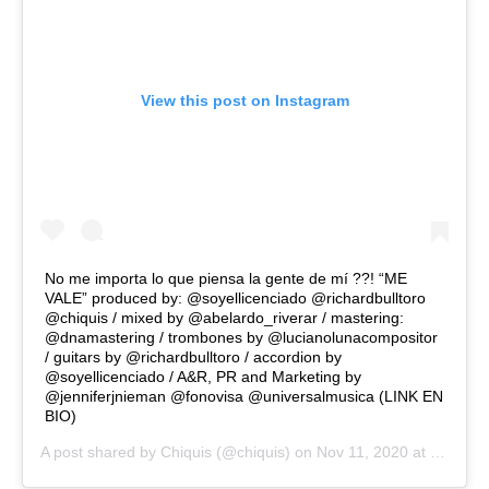
View this post on Instagram
No me importa lo que piensa la gente de mí ??! “ME
VALE” produced by: @soyellicenciado @richardbulltoro
@chiquis / mixed by @abelardo_riverar / mastering:
@dnamastering / trombones by @lucianolunacompositor
/ guitars by @richardbulltoro / accordion by
@soyellicenciado / A&R, PR and Marketing by
@jenniferjnieman @fonovisa @universalmusica (LINK EN
BIO)
A post shared by
Chiquis
(@chiquis) on
Nov 11, 2020 at 9:34pm PST