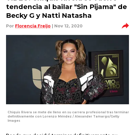
tendencia al bailar "Sin Pijama" de
Becky G y Natti Natasha
Por
Florencia Freijo
| Nov 12, 2020
Chiquis Rivera se mete de lleno en su carrera profesional tras terminar
definitivamente con Lorenzo Méndez / Alexander Tamargo/Getty
Images