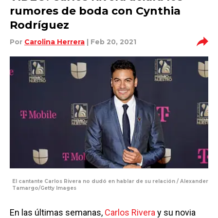
rumores de boda con Cynthia
Rodríguez
Por
Carolina Herrera
| Feb 20, 2021
El cantante Carlos Rivera no dudó en hablar de su relación / Alexander
Tamargo/Getty Images
En las últimas semanas,
Carlos Rivera
y su novia