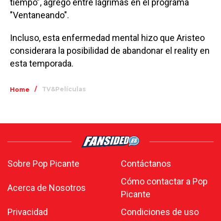
tiempo”, agregó entre lágrimas en el programa
"Ventaneando".
Incluso, esta enfermedad mental hizo que Aristeo
considerara la posibilidad de abandonar el reality en
esta temporada.
/
TV&Películas
Home
Sobre Pop Picante
Contáctanos
Cómo contactar a Pop
Acerca de Nosotros
Picante
Privacidad
Condiciones de uso