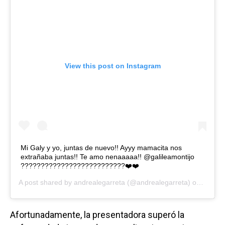
View this post on Instagram
Mi Galy y yo, juntas de nuevo!! Ayyy mamacita nos
extrañaba juntas!! Te amo nenaaaaa!! @galileamontijo
??????????????????????????❤️❤️
A post shared by
andrealegarreta
(@andrealegarreta) on
Oct 5,
Afortunadamente, la presentadora superó la