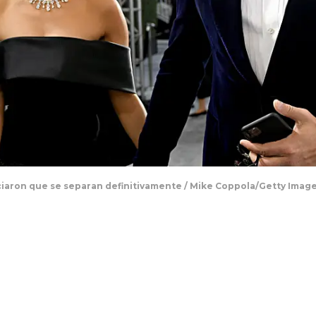
iaron que se separan definitivamente / Mike Coppola/Getty Imag