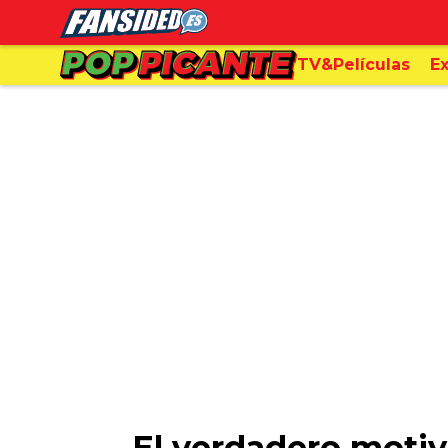
TV&Películas
Ex
El verdadero motiv