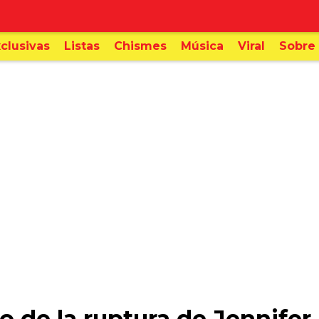
clusivas
Listas
Chismes
Música
Viral
Sobre 
o de la ruptura de Jennifer