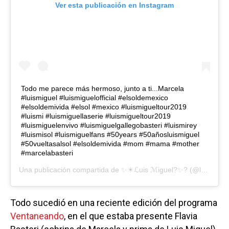
Ver esta publicación en Instagram
Todo me parece más hermoso, junto a ti...Marcela
#luismiguel #luismiguelofficial #elsoldemexico
#elsoldemivida #elsol #mexico #luismigueltour2019
#luismi #luismiguellaserie #luismigueltour2019
#luismiguelenvivo #luismiguelgallegobasteri #luismirey
#luismisol #luismiguelfans #50years #50añosluismiguel
#50vueltasalsol #elsoldemivida #mom #mama #mother
#marcelabasteri
Una publicación compartida de
✨☀ℒuis ℳiguel?✨?
(@lmxlmiguel) el
Todo sucedió en una reciente edición del programa
Ventaneando
, en el que estaba presente Flavia