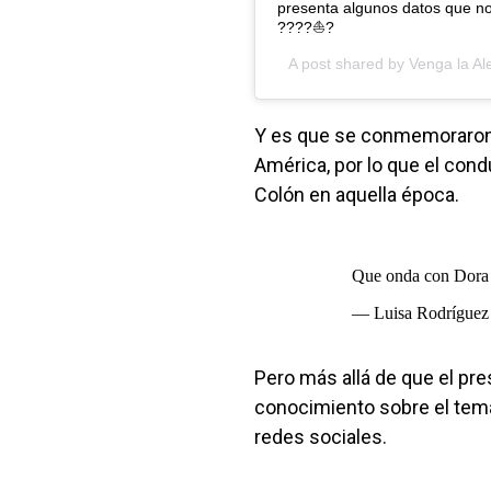
presenta algunos datos que n
????⛵️?
A post shared by
Venga la Al
Y es que se conmemoraron l
América, por lo que el condu
Colón en aquella época.
Que onda con Dora l
— Luisa Rodrígue
Pero más allá de que el pre
conocimiento sobre el tema
redes sociales.