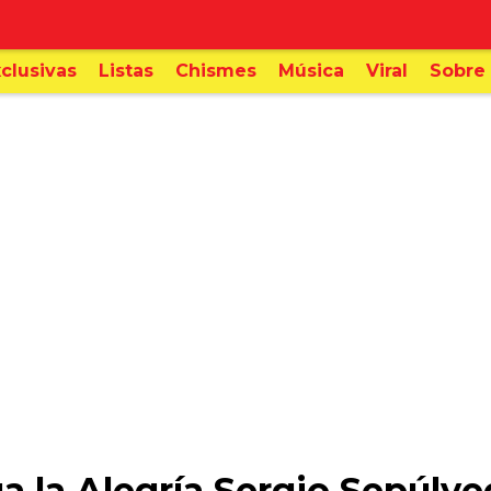
clusivas
Listas
Chismes
Música
Viral
Sobre 
 la Alegría Sergio Sepúlve