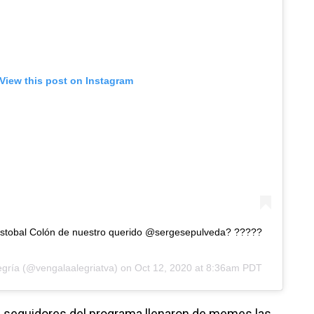
View this post on Instagram
ristobal Colón de nuestro querido @sergesepulveda? ?????
egría
(@vengalaalegriatva) on
Oct 12, 2020 at 8:36am PDT
s seguidores del programa llenaron de memes las