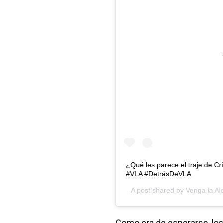
¿Qué les parece el traje de C
#VLA #DetrásDeVLA
A post shared by
Venga la Al
Como era de esperarse, lo