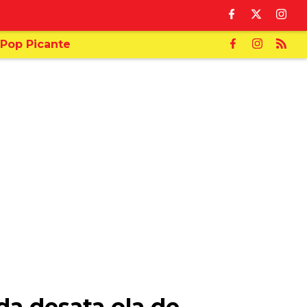
Pop Picante
da desata ola de