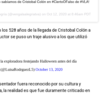
o sabíamos de Cristobal Colón en #CiertoOFalso de #VLA!
egría
(@vengalaalegriatva) on
Oct 12, 2020 at 8:46am PDT
os 528 años de la llegada de Cristobal Colón a
ctor se puso un traje alusivo a los que utilizó
a exploradora festejando Halloween antes del día
z (@LuisaRodrguezL5)
October 13, 2020
sentador fuera reconocido por su cultura y
, la realidad es que fue duramente criticado en