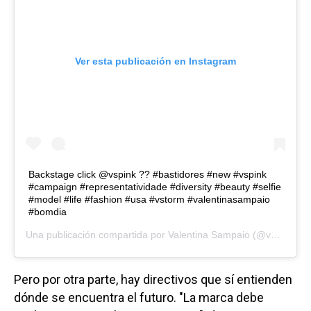
Ver esta publicación en Instagram
Backstage click @vspink ?? #bastidores #new #vspink
#campaign #representatividade #diversity #beauty #selfie
#model #life #fashion #usa #vstorm #valentinasampaio
#bomdia
Una publicación compartida por
Valentina Sampaio
(@valentts) el
Pero por otra parte, hay directivos que sí entienden
dónde se encuentra el futuro. "La marca debe