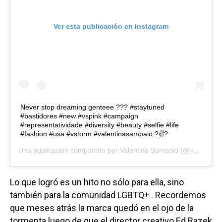
Ver esta publicación en Instagram
Never stop dreaming genteee ??? #staytuned
#bastidores #new #vspink #campaign
#representatividade #diversity #beauty #selfie #life
#fashion #usa #vstorm #valentinasampaio ?✌?
Una publicación compartida por
Valentina Sampaio
(@valentts) el
Lo que logró es un
hito no sólo para ella, sino
también para la comunidad LGBTQ+ . Recordemos
que meses atrás la marca quedó en el ojo de la
tormenta luego de que el director creativo Ed Razek