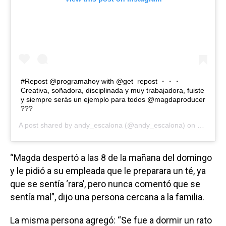
#Repost @programahoy with @get_repost ・・・
Creativa, soñadora, disciplinada y muy trabajadora, fuiste
y siempre serás un ejemplo para todos @magdaproducer
???
A post shared by
andy_escalona
(@andy_escalona) on
Nov 2, 2
“Magda despertó a las 8 de la mañana del domingo
y le pidió a su empleada que le preparara un té, ya
que se sentía ‘rara’, pero nunca comentó que se
sentía mal”, dijo una persona cercana a la familia.
La misma persona agregó: “Se fue a dormir un rato