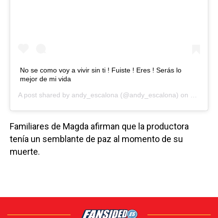
No se como voy a vivir sin ti ! Fuiste ! Eres ! Serás lo
mejor de mi vida
A post shared by
andy_escalona
(@andy_escalona) on
Nov 1, 2
Familiares de Magda afirman que la productora
tenía un semblante de paz al momento de su
muerte.