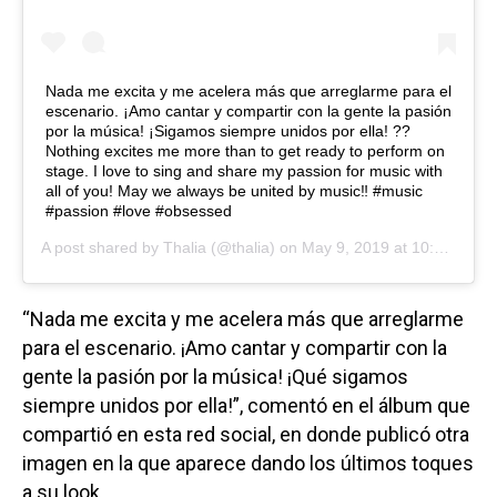
Nada me excita y me acelera más que arreglarme para el
escenario. ¡Amo cantar y compartir con la gente la pasión
por la música! ¡Sigamos siempre unidos por ella! ??
Nothing excites me more than to get ready to perform on
stage. I love to sing and share my passion for music with
all of you! May we always be united by music‼️ #music
#passion #love #obsessed
A post shared by
Thalia
(@thalia) on
May 9, 2019 at 10:24am PDT
“Nada me excita y me acelera más que arreglarme
para el escenario. ¡Amo cantar y compartir con la
gente la pasión por la música! ¡Qué sigamos
siempre unidos por ella!”, comentó en el álbum que
compartió en esta red social, en donde publicó otra
imagen en la que aparece dando los últimos toques
a su look.