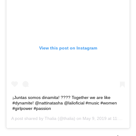
View this post on Instagram
¡Juntas somos dinamita! ???? Together we are like
#dynamite! @nattinatasha @lalioficial #music #women
#girlpower #passion
A post shared by
Thalia
(@thalia) on
May 9, 2019 at 11:39am PDT