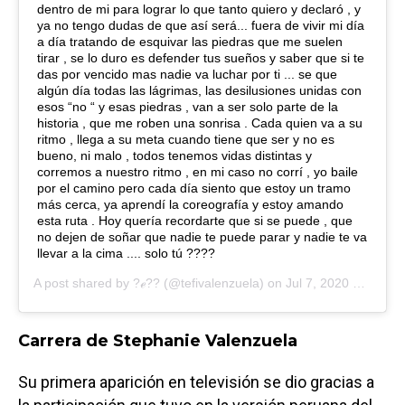
dentro de mi para lograr lo que tanto quiero y declaró , y
ya no tengo dudas de que así será... fuera de vivir mi día
a día tratando de esquivar las piedras que me suelen
tirar , se lo duro es defender tus sueños y saber que si te
das por vencido mas nadie va luchar por ti ... se que
algún día todas las lágrimas, las desilusiones unidas con
esos “no “ y esas piedras , van a ser solo parte de la
historia , que me roben una sonrisa . Cada quien va a su
ritmo , llega a su meta cuando tiene que ser y no es
bueno, ni malo , todos tenemos vidas distintas y
corremos a nuestro ritmo , en mi caso no corrí , yo baile
por el camino pero cada día siento que estoy un tramo
más cerca, ya aprendí la coreografía y estoy amando
esta ruta . Hoy quería recordarte que si se puede , que
no dejen de soñar que nadie te puede parar y nadie te va
llevar a la cima .... solo tú ????
A post shared by
?ℯ??
(@tefivalenzuela) on
Jul 7, 2020 at 6:50pm PDT
Carrera de Stephanie Valenzuela
Su primera aparición en televisión se dio gracias a