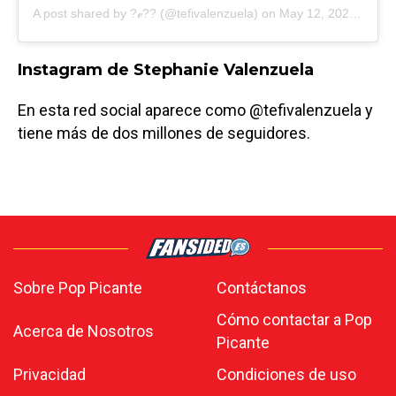
A post shared by
?ℯ??
(@tefivalenzuela) on
May 12, 2020 at 10:16am PDT
Instagram de Stephanie Valenzuela
En esta red social aparece como @tefivalenzuela y
tiene más de dos millones de seguidores.
Sobre Pop Picante
Contáctanos
Cómo contactar a Pop
Acerca de Nosotros
Picante
Privacidad
Condiciones de uso