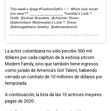
This week’s @agt #FashionSelfi’s ✨✨ Which look would
you wear?? _________________ Tuesday’s Look ?:
Outfit: @zuhair Bracelets: @vhernier Shoes:
@alevimilano Wednesday’s Look ?: Dress:
@dolcegabbana Jewelry: @alessandrarich
Una publicación compartida por
Sofia Vergara
(@sofiavergara) el
La actriz colombiana no sólo percibe 500 mil
dólares por cada capítulo de la exitosa sitcom
Modern Family, sino que también tiene ingresos
como jurado de America's Got Talent, habiendo
cerrado un contrato de 10 millones de dólares por
temporada.
A continuación, la lista de las 10 actrices mejores
pagas de 2020: