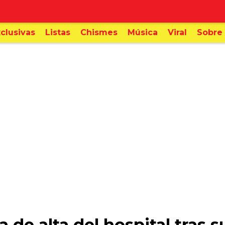
clusivas
Listas
Chismes
Música
Viral
Sobre 
a de alta del hospital tras 