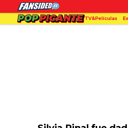
TV&Películas
Ex
Silvia Pinal fue dad