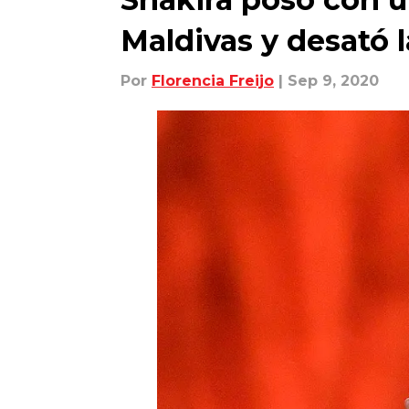
Maldivas y desató l
Por
Florencia Freijo
| Sep 9, 2020