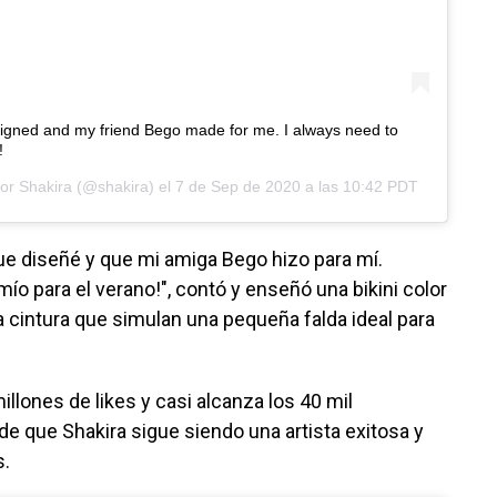
esigned and my friend Bego made for me. I always need to
!
por
Shakira
(@shakira) el
7 de Sep de 2020 a las 10:42 PDT
que diseñé y que mi amiga Bego hizo para mí.
mío para el verano!", contó y enseñó una bikini color
 cintura que simulan una pequeña falda ideal para
illones de likes y casi alcanza los 40 mil
e que Shakira sigue siendo una artista exitosa y
s.