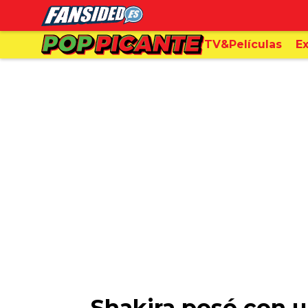
TV&Películas
Ex
Shakira posó con un