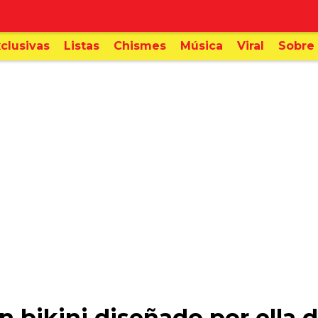
clusivas
Listas
Chismes
Música
Viral
Sobre 
 bikini diseñado por ella d