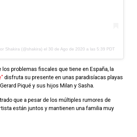
por
Shakira
(@shakira) el
30 de Ago de 2020 a las 5:39 PDT
 los problemas fiscales que tiene en España, la
e"
disfruta su presente en unas paradisíacas playas
 Gerard Piqué y sus hijos Milan y Sasha.
ado que a pesar de los múltiples rumores de
portista están juntos y mantienen una familia muy