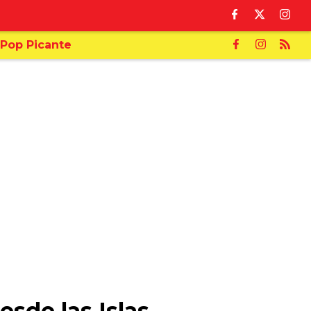
Pop Picante
esde las Islas