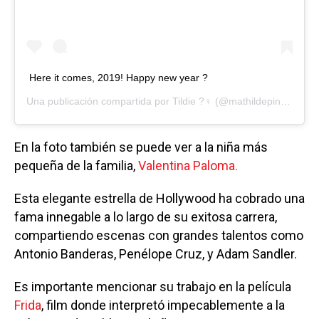
Here it comes, 2019! Happy new year ?
Una publicación compartida por
Tildie ?‍♀️
(@mathildepinault) el
3
En la foto también se puede ver a la niña más
pequeña de la familia,
Valentina Paloma.
Esta elegante estrella de Hollywood ha cobrado una
fama innegable a lo largo de su exitosa carrera,
compartiendo escenas con grandes talentos como
Antonio Banderas, Penélope Cruz, y Adam Sandler.
Es importante mencionar su trabajo en la película
Frida
, film donde interpretó impecablemente a la