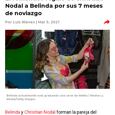
Nodal a Belinda por sus 7 meses
de noviazgo
Por
Luis Nieves
| Mar 5, 2021
Belinda actualmente está grabando una serie de Netflix / Medios y
Media/Getty Images
Belinda
y
Christian Nodal
forman la pareja del