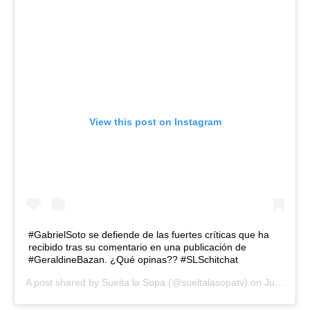
View this post on Instagram
#GabrielSoto se defiende de las fuertes críticas que ha
recibido tras su comentario en una publicación de
#GeraldineBazan. ¿Qué opinas?? #SLSchitchat
A post shared by
Suelta la Sopa
(@sueltalasopatv) on
Jun 3, 2019 at 12:33pm PDT