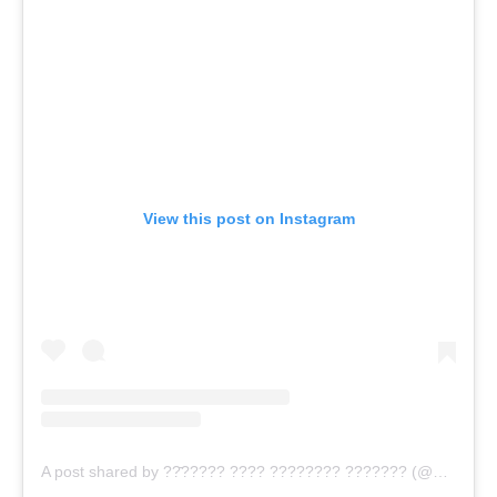
View this post on Instagram
A post shared by ??̄????? ???? ???????? ??????? (@pride.drops)