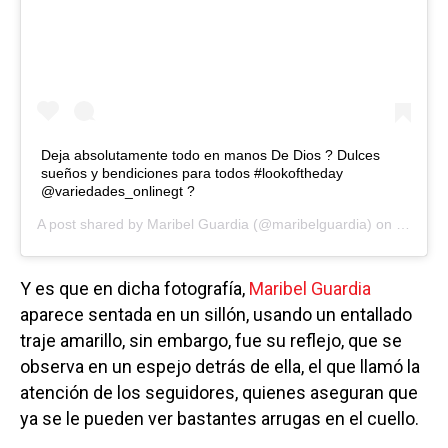
Deja absolutamente todo en manos De Dios ? Dulces
sueños y bendiciones para todos #lookoftheday
@variedades_onlinegt ?
A post shared by
Maribel Guardia
(@maribelguardia) on
Oct 2, 
Y es que en dicha fotografía,
Maribel Guardia
aparece sentada en un sillón, usando un entallado
traje amarillo, sin embargo, fue su reflejo, que se
observa en un espejo detrás de ella, el que llamó la
atención de los seguidores, quienes aseguran que
ya se le pueden ver bastantes arrugas en el cuello.